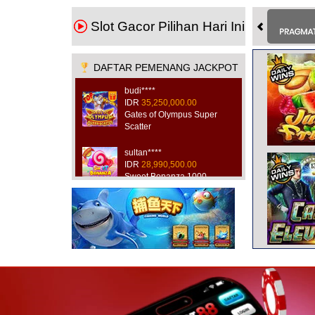
Slot Gacor Pilihan Hari Ini
DAFTAR PEMENANG JACKPOT
budi****
IDR
35,250,000.00
Gates of Olympus Super
Scatter
sultan****
IDR
28,990,500.00
Sweet Bonanza 1000
hoki****
IDR
42,100,000.00
Mahjong Wins 3 – Black
Scatter
gacor****
IDR
21,450,000.00
Rujak Bonanza
win****