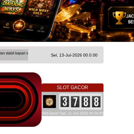
pan saja.
Nikmati kemudahan meraih Maxwin di TOKESLOT88, situs slot gacor on
Sel, 13-Jul-2026 00.0.00
SLOT GACOR
Slot Gacor Sab, 11-Juli-2026 00.00.00