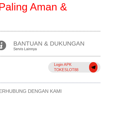
Paling Aman &
BANTUAN & DUKUNGAN
Servis Lainnya
Login APK
TOKESLOT88
ERHUBUNG DENGAN KAMI