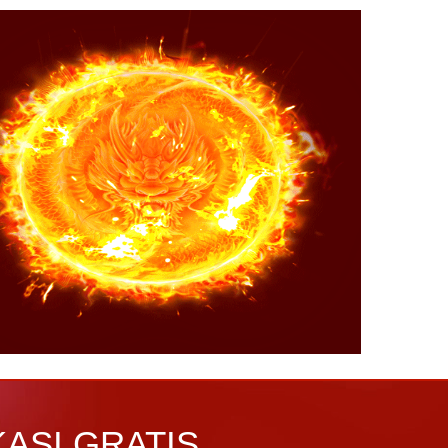
ASI GRATIS