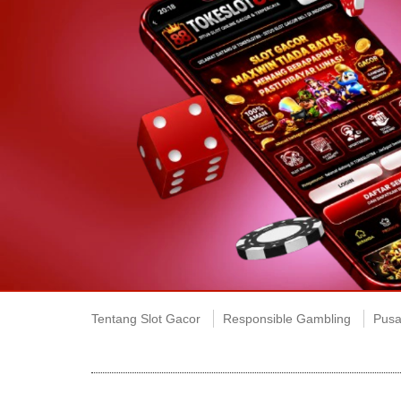
IDR
33,700,200.00
Starlight Christmas
jaya****
IDR
27,650,400.00
Starlight Christmas
cuan****
IDR
39,120,000.00
Mahjong Wins 3 – Black
Scatter
max****
IDR
25,880,900.00
Starlight Princess™ 1000
pro****
IDR
22,340,100.00
Sweet Bonanza 1000
Tentang Slot Gacor
Responsible Gambling
Pusa
pasti****
IDR
18,550,000.00
Gates of Olympus 1000