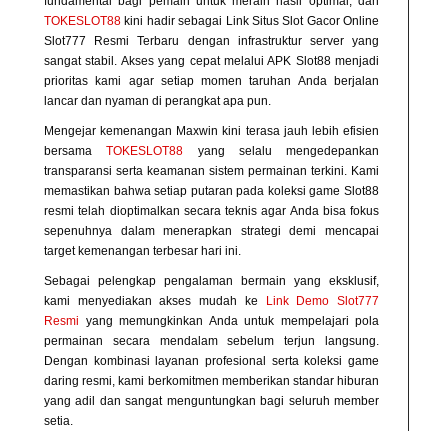
fundamental bagi pemain untuk meraih hasil optimal, dan
TOKESLOT88
kini hadir sebagai Link Situs Slot Gacor Online
Slot777 Resmi Terbaru dengan infrastruktur server yang
sangat stabil. Akses yang cepat melalui APK Slot88 menjadi
prioritas kami agar setiap momen taruhan Anda berjalan
lancar dan nyaman di perangkat apa pun.
Mengejar kemenangan Maxwin kini terasa jauh lebih efisien
bersama
TOKESLOT88
yang selalu mengedepankan
transparansi serta keamanan sistem permainan terkini. Kami
memastikan bahwa setiap putaran pada koleksi game Slot88
resmi telah dioptimalkan secara teknis agar Anda bisa fokus
sepenuhnya dalam menerapkan strategi demi mencapai
target kemenangan terbesar hari ini.
Sebagai pelengkap pengalaman bermain yang eksklusif,
kami menyediakan akses mudah ke
Link Demo Slot777
Resmi
yang memungkinkan Anda untuk mempelajari pola
permainan secara mendalam sebelum terjun langsung.
Dengan kombinasi layanan profesional serta koleksi game
daring resmi, kami berkomitmen memberikan standar hiburan
yang adil dan sangat menguntungkan bagi seluruh member
setia.