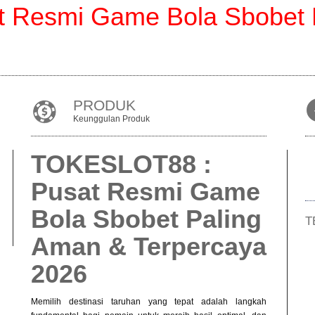
 Resmi Game Bola Sbobet 
PRODUK
Keunggulan Produk
TOKESLOT88 :
Pusat Resmi Game
Bola Sbobet Paling
T
Aman & Terpercaya
2026
Memilih destinasi taruhan yang tepat adalah langkah