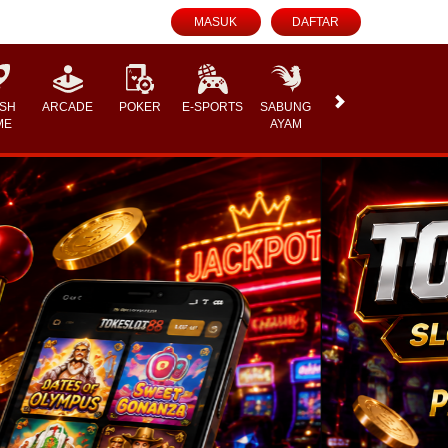
MASUK
DAFTAR
SH
ARCADE
POKER
E-SPORTS
SABUNG
PROMOSI
ME
AYAM