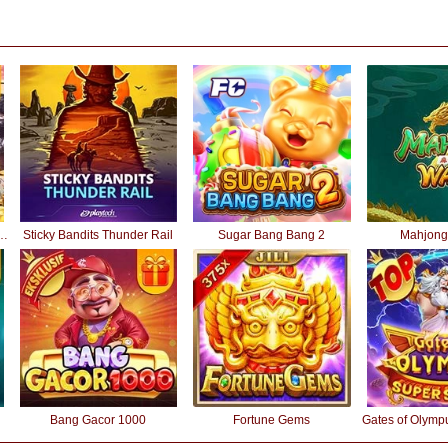
ins 3 – Black Scatter
Sticky Bandits Thunder Rail
Sugar Bang Bang 2
Mahjong
Bang Gacor 1000
Fortune Gems